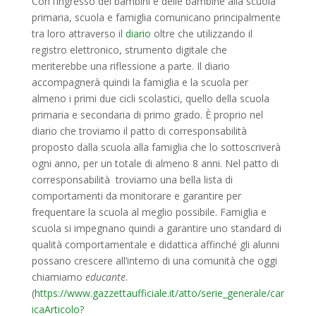
Con l’ingresso dei bambini e delle bambine alla scuola
primaria, scuola e famiglia comunicano principalmente
tra loro attraverso il
diario
oltre che utilizzando il
registro elettronico, strumento digitale che
meriterebbe una riflessione a parte. Il diario
accompagnerà quindi la famiglia e la scuola per
almeno i primi due cicli scolastici, quello della scuola
primaria e secondaria di primo grado. È proprio nel
diario che troviamo il patto di corresponsabilità
proposto dalla scuola alla famiglia che lo sottoscriverà
ogni anno, per un totale di almeno 8 anni. Nel patto di
corresponsabilità troviamo una bella lista di
comportamenti da monitorare e garantire per
frequentare la scuola al meglio possibile. Famiglia e
scuola si impegnano quindi a garantire uno standard di
qualità comportamentale e didattica affinché gli alunni
possano crescere all’interno di una comunità che oggi
chiamiamo
educante
.
(
https://www.gazzettaufficiale.it/atto/serie_generale/car
icaArticolo?