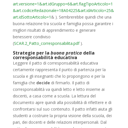
art.versione=1&art.idGruppo=6&art.flagTipoArticolo=1
&art.codiceRedazionale=18A04225&art.idArticolo=25&
art.idSottoArticolo=1
& ). Sembrerebbe quindi che una
buona relazione tra scuola e famiglia possa garantire i
migliori risultati di apprendimento e generare
benessere condiviso
(
SCAR.2_Patto_corresponsabilita.pdf
).
Strategie per la
buona pratica
della
corresponsabilità educativa
Leggere il patto di corresponsabilità educativa
certamente rappresenta il punto di partenza per la
scuola e gli insegnanti che lo propongono e per la
famiglia che
decide
di firmarlo. Il patto di
corresponsabilità va quindi letto e letto insieme ai
discenti, a casa come a scuola. La lettura del
documento apre quindi alla possibilità di riflettere e di
confrontarsi sul suo contenuto. Il patto infatti aiuta gli
studenti a costruire la propria visione della scuola, dei
pari, dei docenti e delle relazioni interpersonali. Dal