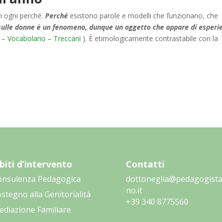
n ogni perché.
Perché
esistono parole e modelli che funzionano, che
sulle donne è un
fenomeno, dunque un oggetto che appare di esperi
 – Vocabolario – Treccani
). È etimologicamente contrastabile con la
iti d’intervento
Contatti
onsulenza Pedagogica
dottoneglia@pedagogista
no.it
stegno alla Genitorialità
‭+39 340 8775560‬
diazione Familiare