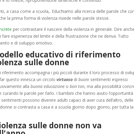
o e lo riflette, riproponendone dinamiche e contenuti.
denti, a casa come a scuola,. Educhiamo alla ricerca delle parole che
cu
he la prima forma di violenza risiede nelle parole stesse.
oncrete
per contrastare il nascere della violenza in generale. Dire anc
 di fare esperienza del limite e della frustrazione che ne deriva. Tutto
mento e di sviluppo emotivo.
odello educativo di riferimento
olenza
sulle donne
 riferimento accompagna i più piccoli durante il loro processo di svil
 far questo innesca un circolo
virtuoso
di
buoni
sentimenti espressi
lusivamente alla
buona educazione
o
bon ton
, ma alla possibilità conc
 e curando le parole per farlo. I bambini che hanno avuto l’opportunità
sentimenti possono divenire adulti capaci di aver cura dell’altro, delle
 donne si contrasta a casa e a scuola giorno dopo giorno, per tutta la
violenza sulle donne non va
ll’anno