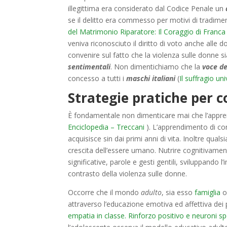
illegittima era considerato dal Codice Penale un
se il delitto era commesso per motivi di tradime
del Matrimonio Riparatore: Il Coraggio di Franca 
veniva riconosciuto il diritto di voto anche alle d
convenire sul fatto che la violenza sulle donne s
sentimentali
. Non dimentichiamo che la
voce de
concesso a tutti i
maschi italiani
(
Il suffragio un
Strategie pratiche per c
È fondamentale non dimenticare mai che l’appren
Enciclopedia – Treccani
). L’apprendimento di c
acquisisce sin dai primi anni di vita. Inoltre qu
crescita dell’essere umano. Nutrire cognitivam
significative, parole e gesti gentili, sviluppando
contrasto della violenza sulle donne.
Occorre che il mondo
adulto
, sia esso
famiglia
o 
attraverso l’educazione emotiva ed affettiva dei 
empatia in classe. Rinforzo positivo e neuroni s