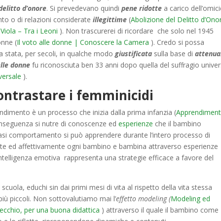
delitto d’onore
. Si prevedevano quindi
pene ridotte
a carico dell’omic
nto o di relazioni considerate
illegittime
(
Abolizione del Delitto d’Ono
Viola – Tra i Leoni
). Non trascurerei di ricordare che solo nel 1945
onne (
Il voto alle donne | Conoscere la Camera
). Credo si possa
ia stata, per secoli, in qualche modo
giustificata
sulla base di
attenua
lle donne
fu riconosciuta ben 33 anni dopo quella del suffragio univer
iversale
).
ontrastare i femminicidi
dimento è un processo che inizia dalla prima infanzia (
Apprendiment
onseguenza si nutre di conoscenze ed
esperienze
che il bambino
alsiasi comportamento si può apprendere durante l’intero processo di
ente ed affettivamente ogni bambino e bambina attraverso esperienze
 l’intelligenza emotiva rappresenta una strategie efficace a favore del
scuola, educhi sin dai primi mesi di vita al rispetto della vita stessa
più piccoli. Non sottovalutiamo mai l’
effetto modeling (
Modeling ed
pecchio, per una buona didattica
) attraverso il quale il bambino come