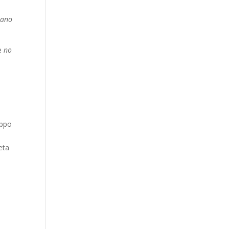
rano
he
no
uppo
reta