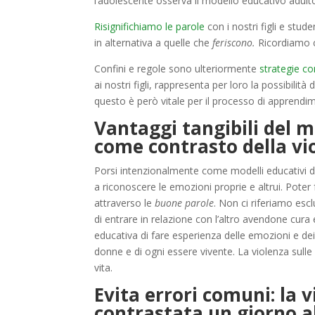
l’adolescente osserva il modello educativo adult
Risignifichiamo le parole
con i nostri figli e stu
in alternativa a quelle che
feriscono.
Ricordiamo c
Confini e regole sono ulteriormente
strategie c
ai nostri figli, rappresenta per loro la possibilità
questo è però vitale per il processo di apprendi
Vantaggi tangibili del m
come contrasto della vi
Porsi intenzionalmente come modelli educativi di
a riconoscere le emozioni proprie e altrui. Poter
attraverso le
buone parole
. Non ci riferiamo esc
di entrare in relazione con l’altro avendone cura
educativa di fare esperienza delle emozioni e dei 
donne e di ogni essere vivente. La violenza sulle
vita.
Evita errori comuni: la 
contrastata un giorno a