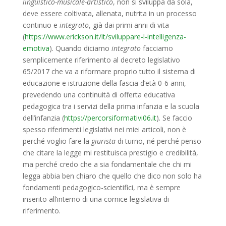
linguistico-musicale-artistico
, non si sviluppa da sola,
deve essere coltivata, allenata, nutrita in un processo
continuo e
integrato
, già dai primi anni di vita
(
https://www.erickson.it/it/sviluppare-l-intelligenza-
emotiva
).
Quando diciamo
integrato
facciamo
semplicemente riferimento al decreto legislativo
65/2017 che va a riformare proprio tutto il sistema di
educazione e istruzione della fascia d’età 0-6 anni,
prevedendo una continuità di offerta educativa
pedagogica tra i servizi della prima infanzia e la scuola
dell’infanzia (
https://percorsiformativi06.it
). Se faccio
spesso riferimenti legislativi nei miei articoli, non è
perché voglio fare la
giurista
di turno, né perché penso
che citare la legge mi restituisca prestigio e credibilità,
ma perché credo che a sia fondamentale che chi mi
legga abbia ben chiaro che quello che dico non solo ha
fondamenti pedagogico-scientifici, ma è sempre
inserito all’interno di una cornice legislativa di
riferimento.