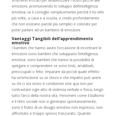
strumenti efficaci per
alfabetizzare
i vostri piccoli
alle
emozioni
, promuovendo lo sviluppo
dell’intelligenza
emotiva
; ve li consiglio semplicemente perché li ho letti
più volte, a casa e a scuola, e credo profondamente
che non esistano parole più semplici e colorate per
poter parlare ad un bambino di
emozioni.
Vantaggi Tangibili dell’apprendimento
emotivo
I bambini che hanno avuto l’occasione di incontrare le
emozioni
sono bambini che sviluppano
l’intelligenza
emotiva
: sono bambini che hanno la possibilità di
spiegare e comprendere se sono tristi, arrabbiati,
preoccupati o felici. Imparare da piccoli quale effetto
ha un’emozione su se stessi e che impatto può avere
su chi ci sta vicino è condizione sine qua non per
contrastare ogni atto di violenza verbale e fisica, lungo
tutto l’arco della nostra vita. Fenomeni come il bullismo
e il ritiro sociale non si generano spontaneamente,
sono il frutto di un disagio emotivo non espresso, non
affrontato e troppo spesso trascurato. Quando