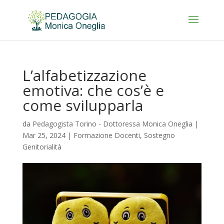
L’alfabetizzazione
emotiva: che cos’è e
come svilupparla
da
Pedagogista Torino - Dottoressa Monica Oneglia
|
Mar 25, 2024
|
Formazione Docenti
,
Sostegno
Genitorialità