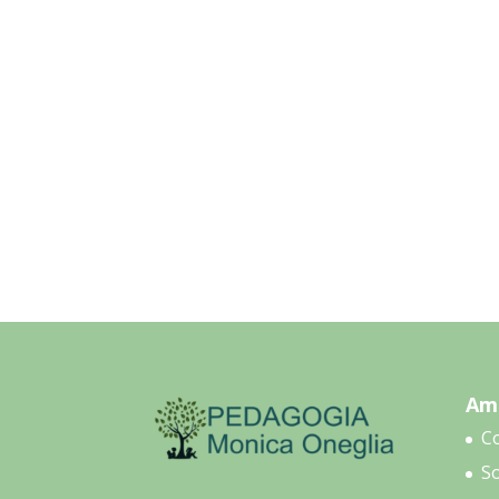
Amb
C
So