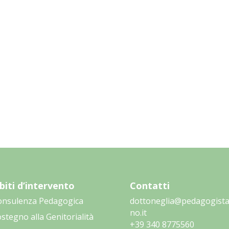
iti d’intervento
Contatti
onsulenza Pedagogica
dottoneglia@pedagogista
no.it
stegno alla Genitorialità
‭+39 340 8775560‬