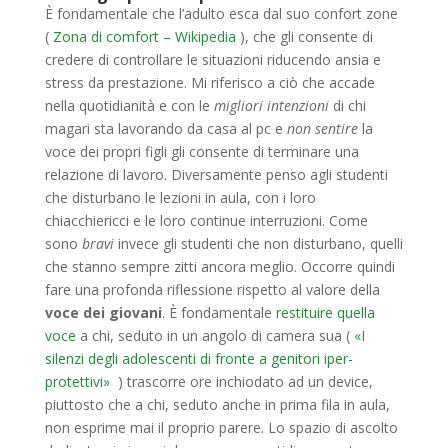
È fondamentale che l’adulto esca dal suo confort zone
(
Zona di comfort – Wikipedia
), che gli consente di
credere di controllare le situazioni riducendo ansia e
stress da prestazione. Mi riferisco a ciò che accade
nella quotidianità e con le
migliori intenzioni
di chi
magari sta lavorando da casa al pc e
non sentire
la
voce dei propri figli gli consente di terminare una
relazione di lavoro. Diversamente penso agli studenti
che disturbano le lezioni in aula, con i loro
chiacchiericci e le loro continue interruzioni. Come
sono
bravi
invece gli studenti che non disturbano, quelli
che stanno sempre zitti ancora meglio. Occorre quindi
fare una profonda riflessione rispetto al valore della
voce dei giovani
. È fondamentale
restituire quella
voce
a chi, seduto in un angolo di camera sua (
«I
silenzi degli adolescenti di fronte a genitori iper-
protettivi»
)
trascorre ore inchiodato ad un device,
piuttosto che a chi, seduto anche in prima fila in aula,
non esprime mai il proprio parere. Lo spazio di ascolto