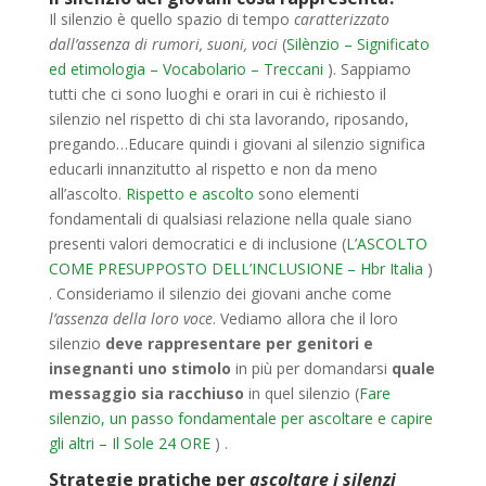
Il silenzio è quello spazio di tempo
caratterizzato
dall’assenza di rumori, suoni, voci
(
Silènzio – Significato
ed etimologia – Vocabolario – Treccani
). Sappiamo
tutti che ci sono luoghi e orari in cui è richiesto il
silenzio nel rispetto di chi sta lavorando, riposando,
pregando…Educare quindi i giovani al silenzio significa
educarli innanzitutto al rispetto e non da meno
all’ascolto.
Rispetto e ascolto
sono elementi
fondamentali di qualsiasi relazione nella quale siano
presenti valori democratici e di inclusione (
L’ASCOLTO
COME PRESUPPOSTO DELL’INCLUSIONE – Hbr Italia
)
. Consideriamo il silenzio dei giovani anche come
l’assenza della loro voce
. Vediamo allora che il loro
silenzio
deve rappresentare per genitori e
insegnanti uno stimolo
in più per domandarsi
quale
messaggio sia racchiuso
in quel silenzio (
Fare
silenzio, un passo fondamentale per ascoltare e capire
gli altri – Il Sole 24 ORE
) .
Strategie pratiche per
ascoltare i silenzi