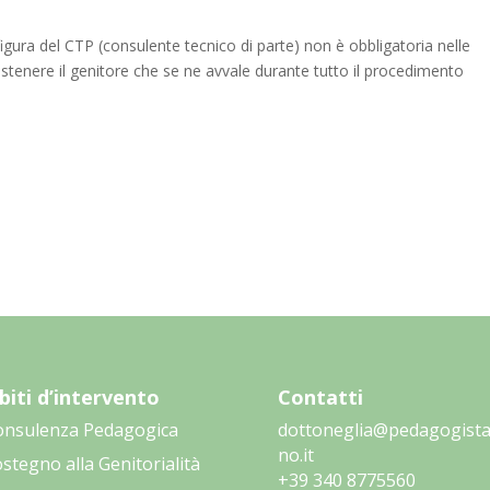
figura del CTP (consulente tecnico di parte) non è obbligatoria nelle
ostenere il genitore che se ne avvale durante tutto il procedimento
iti d’intervento
Contatti
onsulenza Pedagogica
dottoneglia@pedagogista
no.it
stegno alla Genitorialità
‭+39 340 8775560‬