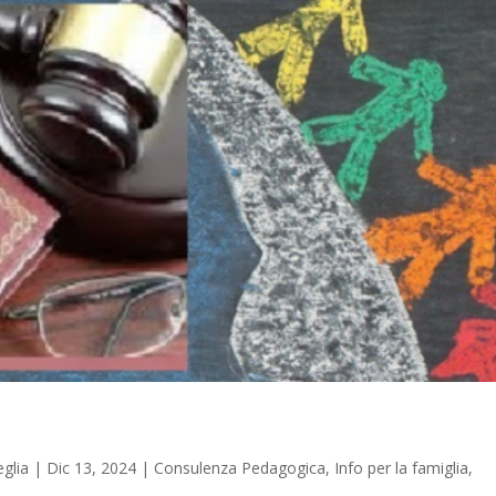
glia
|
Dic 13, 2024
|
Consulenza Pedagogica
,
Info per la famiglia
,