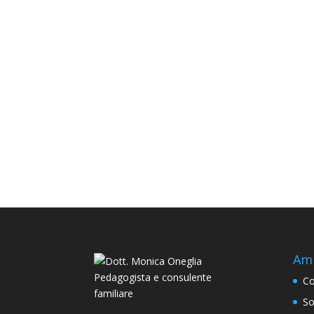
Amb
Co
So