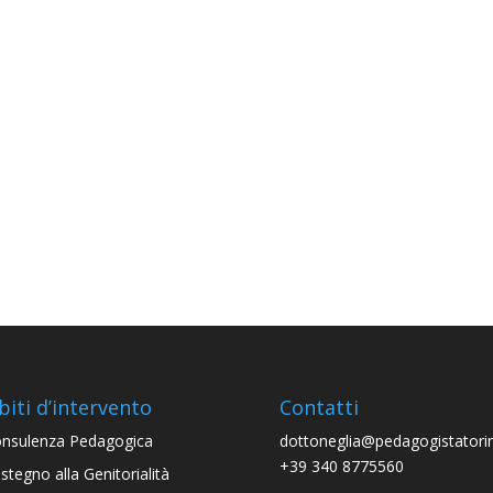
iti d’intervento
Contatti
nsulenza Pedagogica
dottoneglia@pedagogistatorin
‭+39 340 8775560‬
stegno alla Genitorialità